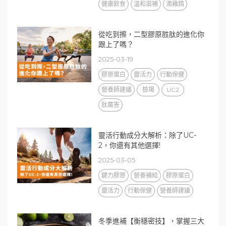
健康飲食
溫和滋補
滴雞精
從吃到擦，二型膠原胜肽的進化你
跟上了嗎？
2025-03-19
膠原蛋白
靈活力
行動保健
營養師建議
檢場
UC2
肽厲害
靈活行動成分大解析：除了UC-
2，你還有其他選擇!
2025-03-05
鍵力膠原
營養補給
膠原蛋白
靈活力
行動保健
營養師建議
冬季進補【衡穩密技】，掌握三大