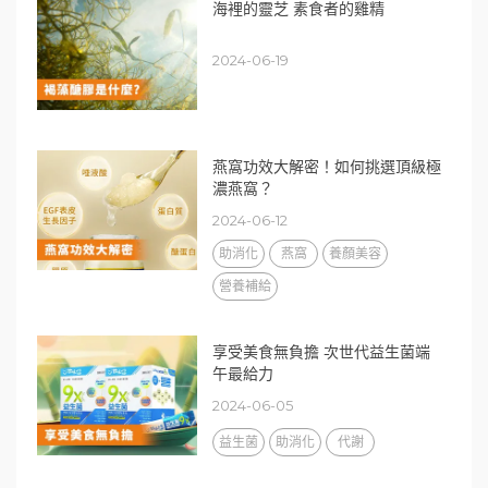
海裡的靈芝 素食者的雞精
2024-06-19
燕窩功效大解密！如何挑選頂級極
濃燕窩？
2024-06-12
助消化
燕窩
養顏美容
營養補給
享受美食無負擔 次世代益生菌端
午最給力
2024-06-05
益生菌
助消化
代謝