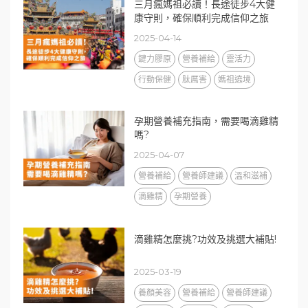
三月瘋媽祖必讀！長途徒步4大健
康守則，確保順利完成信仰之旅
2025-04-14
鍵力膠原
營養補給
靈活力
行動保健
肽厲害
媽祖遶境
孕期營養補充指南，需要喝滴雞精
嗎?
2025-04-07
營養補給
營養師建議
溫和滋補
滴雞精
孕期營養
滴雞精怎麼挑?功效及挑選大補貼!
2025-03-19
養顏美容
營養補給
營養師建議