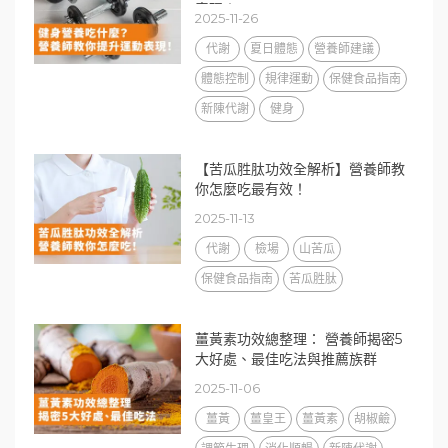
表現！
2025-11-26
代謝
夏日體態
營養師建議
體態控制
規律運動
保健食品指南
新陳代謝
健身
【苦瓜胜肽功效全解析】營養師教
你怎麼吃最有效！
2025-11-13
代謝
檢場
山苦瓜
保健食品指南
苦瓜胜肽
薑黃素功效總整理： 營養師揭密5
大好處、最佳吃法與推薦族群
2025-11-06
薑黃
薑皇王
薑黃素
胡椒鹼