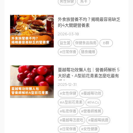
男性保健
馬卡
外食族營養不均？揭曉最容易缺乏
的4大關鍵營養素
2026-03-18
益生菌
保健食品指南
B群
#日常保養
膳食纖維
蔓越莓功效懶人包｜營養師解析 5
大好處、A型前花青素怎麼吃最有
感？
2025-12-31
#女性保健
#蔓越莓功效
#A型前花青素
#PACs
#私密保養
#營養師推薦
#蔓越莓怎麼吃
#蔓越莓挑選
#日常保養
#女性健康