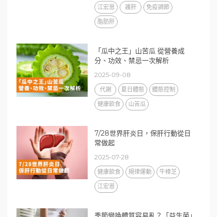
江宏恩
護肝
免疫調節
脂肪肝
「瓜中之王」山苦瓜 從營養成
分、功效、禁忌一次解析
2025-09-08
代謝
夏日體態
體態控制
健康飲食
山苦瓜
7/28世界肝炎日，保肝行動從日
常做起
2025-07-28
健康飲食
規律運動
牛樟芝
江宏恩
季節變換體質容易亂？「益生菌」