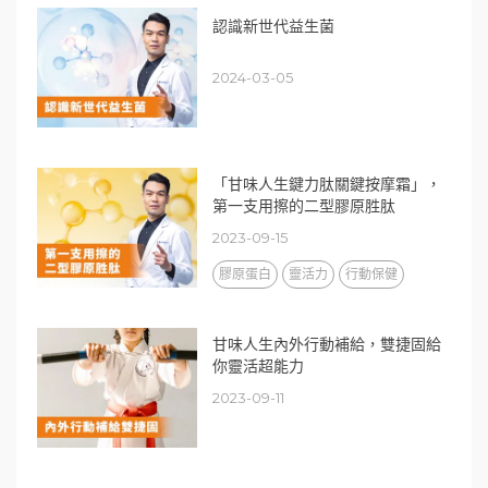
認識新世代益生菌
2024-03-05
「甘味人生鍵力肽關鍵按摩霜」，
第一支用擦的二型膠原胜肽
2023-09-15
膠原蛋白
靈活力
行動保健
甘味人生內外行動補給，雙捷固給
你靈活超能力
2023-09-11