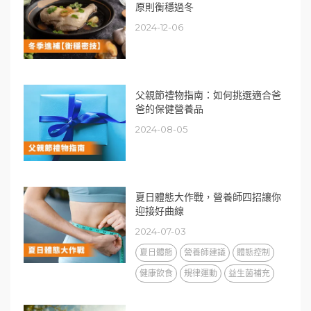
原則衡穩過冬
2024-12-06
父親節禮物指南：如何挑選適合爸
爸的保健營養品
2024-08-05
夏日體態大作戰，營養師四招讓你
迎接好曲線
2024-07-03
夏日體態
營養師建議
體態控制
健康飲食
規律運動
益生菌補充