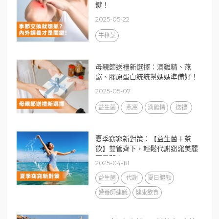
鍵！
2025-05-22
牛樟芝
母親節送禮新選擇：滴雞精、燕
窩、膠原蛋白統統幫媽媽準備好！
2025-05-07
益生菌
燕窩
滴雞精
送禮
夏季窈窕新對策：【益生菌＋茶
飲】雙管齊下，輕鬆代謝窈窕美麗
不是夢！
2025-04-18
益生菌
代謝
夏日體態
營養師建議
健康飲食