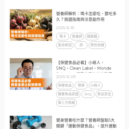
營養師解析：瑪卡怎麼吃、要吃多
久？挑選指南與注意副作用
2025-12-19
瑪卡
營養師
精胺酸
南非醉茄
鋅
男性保健
【保健食品必看】小綠人、
SNQ、Clean Label、Monde
Selection 標章差異比較總整理
2025-12-09
保健食品
標章
小綠人
健康食品認證
SNQ
食品安全
第三方檢驗
健身營養吃什麼？營養師盤點5大
關鍵「運動保健食品」，提升運動