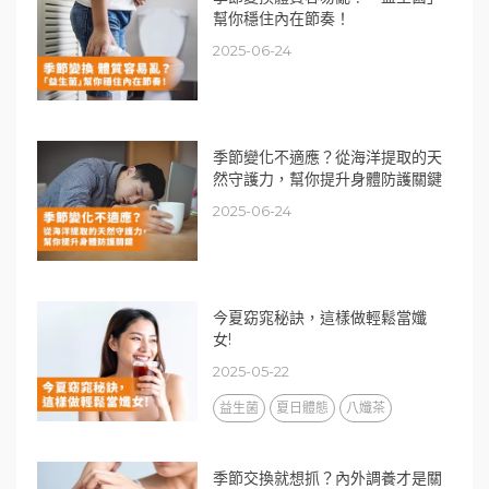
幫你穩住內在節奏！
2025-06-24
季節變化不適應？從海洋提取的天
然守護力，幫你提升身體防護關鍵
2025-06-24
今夏窈窕秘訣，這樣做輕鬆當孅
女!
2025-05-22
益生菌
夏日體態
八孅茶
季節交換就想抓？內外調養才是關