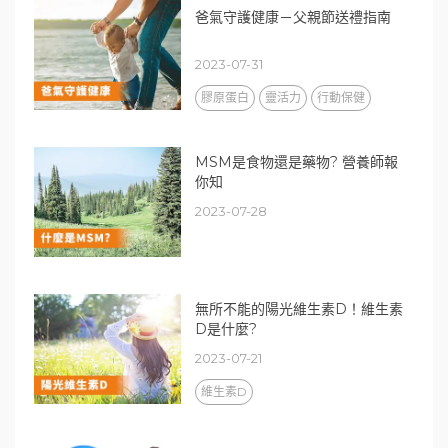
爸氣守護健康－父親節送禮指南
2023-07-31
膠原蛋白
靈活力
行動保健
MSM是食物還是藥物? 營養師報
你知
2023-07-28
無所不能的陽光維生素D！維生素
D是什麼?
2023-07-21
維生素D