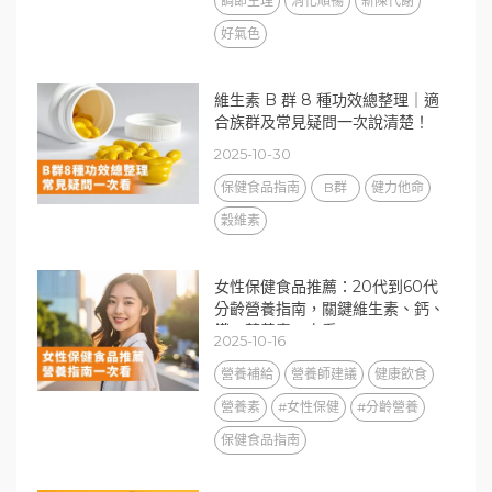
調節生理
消化順暢
新陳代謝
好氣色
維生素 B 群 8 種功效總整理｜適
合族群及常見疑問一次說清楚！
2025-10-30
保健食品指南
B群
健力他命
穀維素
女性保健食品推薦：20代到60代
分齡營養指南，關鍵維生素、鈣、
鐵、葉黃素一次看
2025-10-16
營養補給
營養師建議
健康飲食
營養素
#女性保健
#分齡營養
保健食品指南