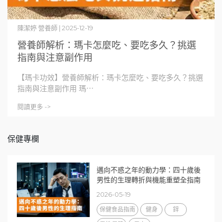
陳潔婷 營養師 | 2025-12-19
營養師解析：瑪卡怎麼吃、要吃多久？挑選
指南與注意副作用
【瑪卡功效】營養師解析：瑪卡怎麼吃、要吃多久？挑選
指南與注意副作用 瑪⋯
閱讀更多 ->
保健專欄
邁向不惑之年的動力學：四十歲後
男性的生理轉折與機能重塑全指南
2026-05-19
保健食品指南
健身
鋅