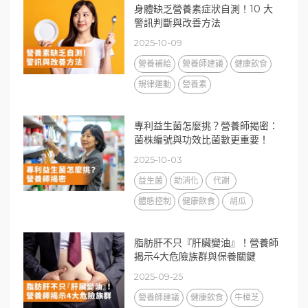
身體缺乏營養素症狀自測！10 大
警訊判斷與改善方法
2025-10-09
營養補給
營養師建議
健康飲食
規律運動
營養素
專利益生菌怎麼挑？營養師揭密：
菌株編號與功效比菌數更重要！
2025-10-03
益生菌
助消化
代謝
體態控制
健康飲食
胡瓜
脂肪肝不只『肝臟變油』！營養師
揭示4大危險族群與保養關鍵
2025-09-25
營養師建議
健康飲食
牛樟芝