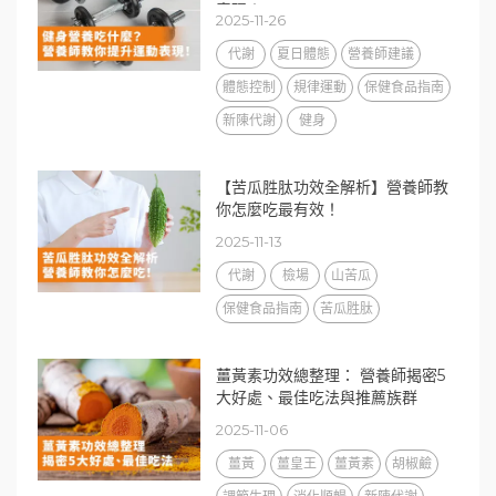
表現！
2025-11-26
代謝
夏日體態
營養師建議
體態控制
規律運動
保健食品指南
新陳代謝
健身
【苦瓜胜肽功效全解析】營養師教
你怎麼吃最有效！
2025-11-13
代謝
檢場
山苦瓜
保健食品指南
苦瓜胜肽
薑黃素功效總整理： 營養師揭密5
大好處、最佳吃法與推薦族群
2025-11-06
薑黃
薑皇王
薑黃素
胡椒鹼