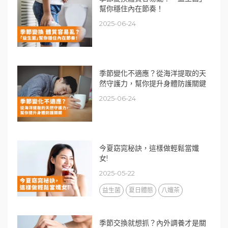
幫你穩住內在節奏！
2025-06-24
季節變化不適應？從海洋提取的天
然守護力，幫你提升身體防護關鍵
2025-06-24
今夏窈窕秘訣，這樣做輕鬆當孅
女!
2025-05-22
益生菌
夏日體態
八孅茶
季節交換就想抓？內外調養才是關