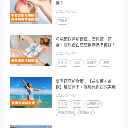
鍵！
2025-05-22
牛樟芝
母親節送禮新選擇：滴雞精、燕
窩、膠原蛋白統統幫媽媽準備好！
2025-05-07
益生菌
燕窩
滴雞精
送禮
夏季窈窕新對策：【益生菌＋茶
飲】雙管齊下，輕鬆代謝窈窕美麗
不是夢！
2025-04-18
益生菌
代謝
夏日體態
營養師建議
健康飲食