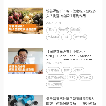
營養師解析：瑪卡怎麼吃、要吃多
久？挑選指南與注意副作用
2025-12-19
瑪卡
營養師
精胺酸
南非醉茄
鋅
男性保健
【保健食品必看】小綠人、
SNQ、Clean Label、Monde
Selection 標章差異比較總整理
2025-12-09
保健食品
標章
小綠人
健康食品認證
SNQ
食品安全
第三方檢驗
健身營養吃什麼？營養師盤點5大
關鍵「運動保健食品」，提升運動