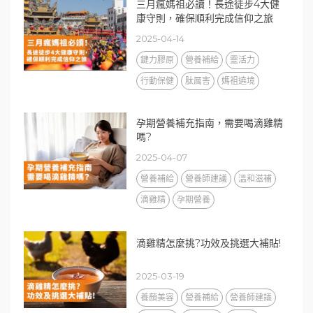
三月瘋媽祖必讀！長途徒步4大健
康守則，確保順利完成信仰之旅
2025-04-14
鍵力膠原
營養補給
靈活力
行動保健
肽厲害
媽祖遶境
孕期營養補充指南，需要喝滴雞精
嗎?
2025-04-07
營養補給
營養師建議
溫和滋補
滴雞精
孕期營養
滴雞精怎麼挑?功效及挑選大補貼!
2025-03-19
養顏美容
營養補給
營養師建議