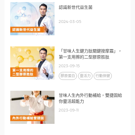
認識新世代益生菌
2024-03-05
「甘味人生鍵力肽關鍵按摩霜」，
第一支用擦的二型膠原胜肽
2023-09-15
膠原蛋白
靈活力
行動保健
甘味人生內外行動補給，雙捷固給
你靈活超能力
2023-09-11