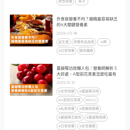
男性保健
馬卡
外食族營養不均？揭曉最容易缺乏
的4大關鍵營養素
2026-03-18
益生菌
保健食品指南
B群
#日常保養
膳食纖維
蔓越莓功效懶人包｜營養師解析 5
大好處、A型前花青素怎麼吃最有
感？
2025-12-31
#女性保健
#蔓越莓功效
#A型前花青素
#PACs
#私密保養
#營養師推薦
#蔓越莓怎麼吃
#蔓越莓挑選
#日常保養
#女性健康