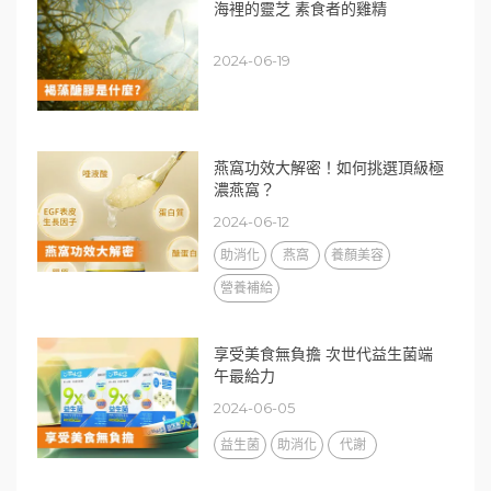
海裡的靈芝 素食者的雞精
2024-06-19
燕窩功效大解密！如何挑選頂級極
濃燕窩？
2024-06-12
助消化
燕窩
養顏美容
營養補給
享受美食無負擔 次世代益生菌端
午最給力
2024-06-05
益生菌
助消化
代謝