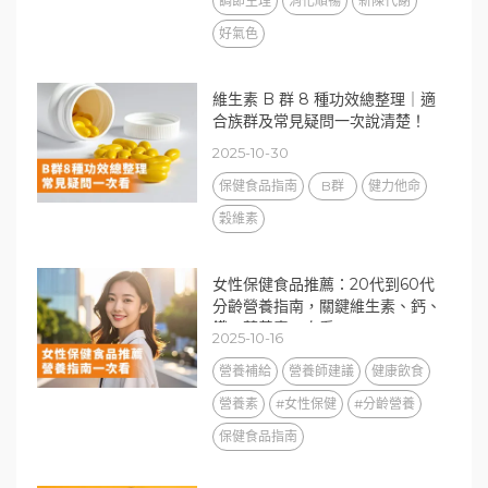
調節生理
消化順暢
新陳代謝
好氣色
維生素 B 群 8 種功效總整理｜適
合族群及常見疑問一次說清楚！
2025-10-30
保健食品指南
B群
健力他命
穀維素
女性保健食品推薦：20代到60代
分齡營養指南，關鍵維生素、鈣、
鐵、葉黃素一次看
2025-10-16
營養補給
營養師建議
健康飲食
營養素
#女性保健
#分齡營養
保健食品指南