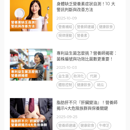
身體缺乏營養素症狀自測！10 大
警訊判斷與改善方法
2025-10-09
營養補給
營養師建議
健康飲食
規律運動
營養素
專利益生菌怎麼挑？營養師揭密：
菌株編號與功效比菌數更重要！
2025-10-03
益生菌
助消化
代謝
體態控制
健康飲食
胡瓜
脂肪肝不只『肝臟變油』！營養師
揭示4大危險族群與保養關鍵
2025-09-25
營養師建議
健康飲食
牛樟芝