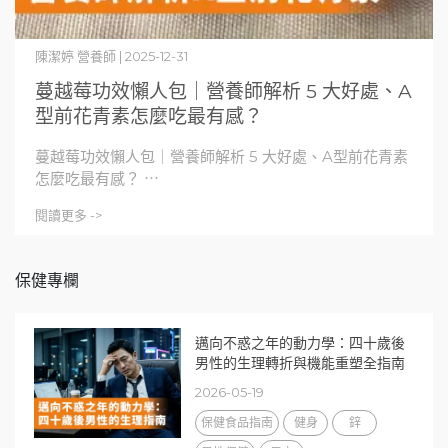
陳潔婷 營養師 | 2025-12-31
蔓越莓功效懶人包｜營養師解析 5 大好處、A
型前花青素怎麼吃最有感？
蔓越莓功效懶人包｜營養師解析 5 大好處、A型前花青素
怎麼吃最有感？ ⋯
閱讀更多 ->
保健專欄
邁向不惑之年的動力學：四十歲後
男性的生理轉折與機能重塑全指南
2026-05-19
保健食品指南
健身
鋅