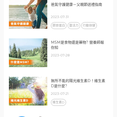
爸氣守護健康－父親節送禮指南
2023-07-31
膠原蛋白
靈活力
行動保健
MSM是食物還是藥物? 營養師報
你知
2023-07-28
無所不能的陽光維生素D！維生素
D是什麼?
2023-07-21
維生素D