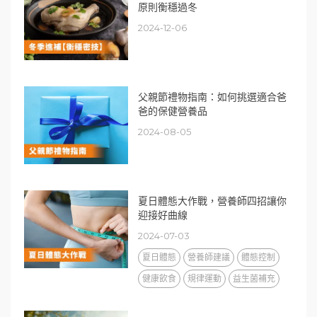
原則衡穩過冬
2024-12-06
父親節禮物指南：如何挑選適合爸
爸的保健營養品
2024-08-05
夏日體態大作戰，營養師四招讓你
迎接好曲線
2024-07-03
夏日體態
營養師建議
體態控制
健康飲食
規律運動
益生菌補充