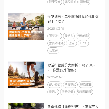
健康飲食
溫和滋補
滴雞精
從吃到擦，二型膠原胜肽的進化你
跟上了嗎？
2025-03-19
膠原蛋白
靈活力
行動保健
營養師建議
檢場
UC2
肽厲害
靈活行動成分大解析：除了UC-
2，你還有其他選擇!
2025-03-05
鍵力膠原
營養補給
膠原蛋白
靈活力
行動保健
營養師建議
冬季進補【衡穩密技】，掌握三大