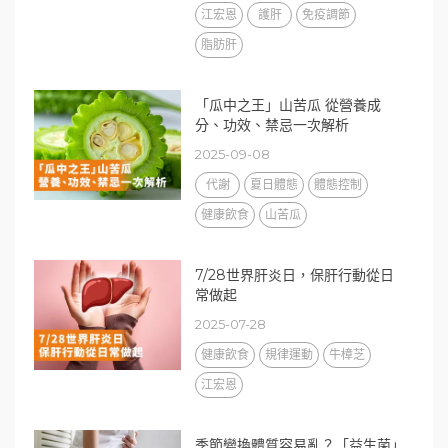
江宏恩
護肝
免疫調節
脂肪肝
「瓜中之王」山苦瓜 從營養成
分、功效、禁忌一次解析
2025-09-08
代謝
夏日體態
體態控制
健康飲食
山苦瓜
7/28世界肝炎日，保肝行動從日
常做起
2025-07-28
健康飲食
規律運動
牛樟芝
江宏恩
季節變換體質容易亂？「益生菌」