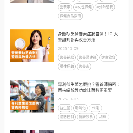
營養素
#女性保健
#分齡營養
保健食品指南
身體缺乏營養素症狀自測！10 大
警訊判斷與改善方法
2025-10-09
營養補給
營養師建議
健康飲食
規律運動
營養素
專利益生菌怎麼挑？營養師揭密：
菌株編號與功效比菌數更重要！
2025-10-03
益生菌
助消化
代謝
體態控制
健康飲食
胡瓜