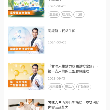
2024-06-05
益生菌
助消化
代謝
認識新世代益生菌
2024-03-05
「甘味人生鍵力肽關鍵按摩霜」，
第一支用擦的二型膠原胜肽
2023-09-15
膠原蛋白
靈活力
行動保健
甘味人生內外行動補給，雙捷固給
你靈活超能力