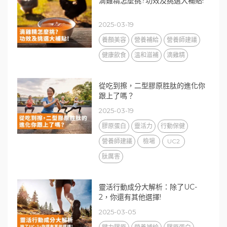
滴雞精怎麼挑?功效及挑選大補貼!
2025-03-19
養顏美容
營養補給
營養師建議
健康飲食
溫和滋補
滴雞精
從吃到擦，二型膠原胜肽的進化你
跟上了嗎？
2025-03-19
膠原蛋白
靈活力
行動保健
營養師建議
檢場
UC2
肽厲害
靈活行動成分大解析：除了UC-
2，你還有其他選擇!
2025-03-05