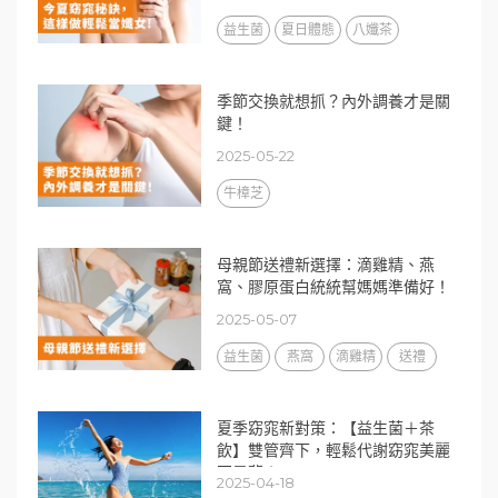
益生菌
夏日體態
八孅茶
季節交換就想抓？內外調養才是關
鍵！
2025-05-22
牛樟芝
母親節送禮新選擇：滴雞精、燕
窩、膠原蛋白統統幫媽媽準備好！
2025-05-07
益生菌
燕窩
滴雞精
送禮
夏季窈窕新對策：【益生菌＋茶
飲】雙管齊下，輕鬆代謝窈窕美麗
不是夢！
2025-04-18