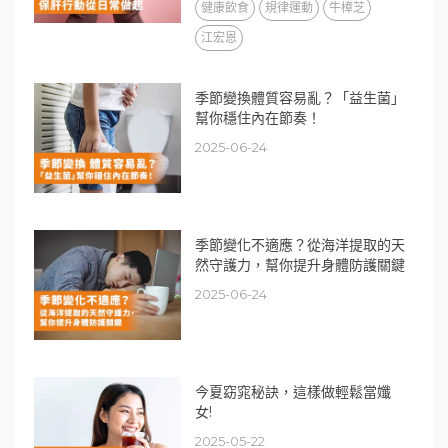
健康飲食
規律運動
牛樟芝
江宏恩
季節變換體質容易亂？「益生菌」
幫你穩住內在節奏！
2025-06-24
季節變化不適應？從海洋提取的天
然守護力，幫你提升身體防護關鍵
2025-06-24
今夏窈窕秘訣，這樣做輕鬆當孅
女!
2025-05-22