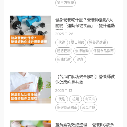
第三方檢驗
健身營養吃什麼？營養師盤點5大
關鍵「運動保健食品」，提升運動
表現！
2025-11-26
代謝
夏日體態
營養師建議
體態控制
規律運動
保健食品指南
新陳代謝
健身
【苦瓜胜肽功效全解析】營養師教
你怎麼吃最有效！
2025-11-13
代謝
檢場
山苦瓜
保健食品指南
苦瓜胜肽
薑黃素功效總整理： 營養師揭密5