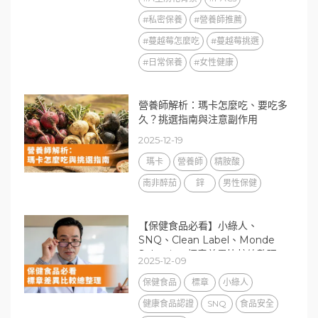
#私密保養
#營養師推薦
#蔓越莓怎麼吃
#蔓越莓挑選
#日常保養
#女性健康
營養師解析：瑪卡怎麼吃、要吃多
久？挑選指南與注意副作用
2025-12-19
瑪卡
營養師
精胺酸
南非醉茄
鋅
男性保健
【保健食品必看】小綠人、
SNQ、Clean Label、Monde
Selection 標章差異比較總整理
2025-12-09
保健食品
標章
小綠人
健康食品認證
SNQ
食品安全