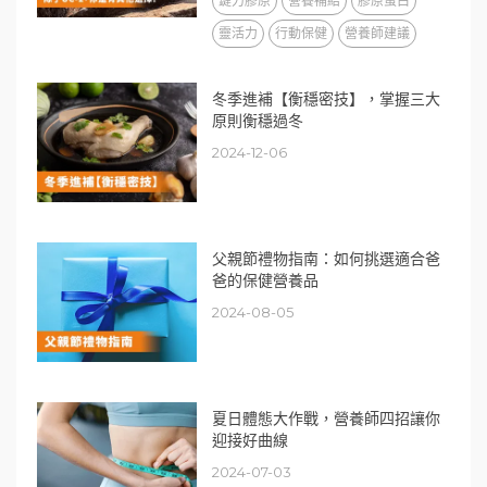
鍵力膠原
營養補給
膠原蛋白
靈活力
行動保健
營養師建議
冬季進補【衡穩密技】，掌握三大
原則衡穩過冬
2024-12-06
父親節禮物指南：如何挑選適合爸
爸的保健營養品
2024-08-05
夏日體態大作戰，營養師四招讓你
迎接好曲線
2024-07-03