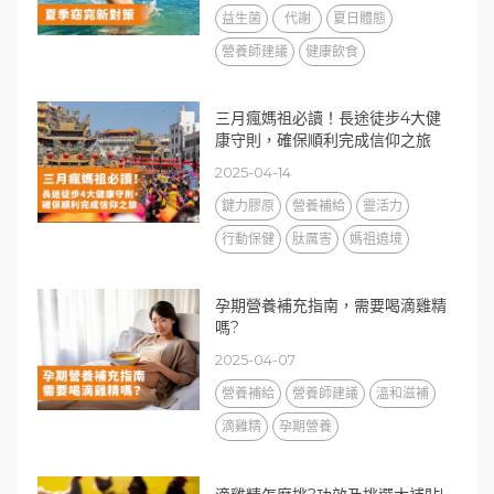
益生菌
代謝
夏日體態
營養師建議
健康飲食
三月瘋媽祖必讀！長途徒步4大健
康守則，確保順利完成信仰之旅
2025-04-14
鍵力膠原
營養補給
靈活力
行動保健
肽厲害
媽祖遶境
孕期營養補充指南，需要喝滴雞精
嗎?
2025-04-07
營養補給
營養師建議
溫和滋補
滴雞精
孕期營養