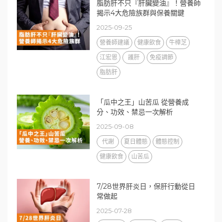
脂肪肝不只『肝臟變油』！營養師
揭示4大危險族群與保養關鍵
2025-09-25
營養師建議
健康飲食
牛樟芝
江宏恩
護肝
免疫調節
脂肪肝
「瓜中之王」山苦瓜 從營養成
分、功效、禁忌一次解析
2025-09-08
代謝
夏日體態
體態控制
健康飲食
山苦瓜
7/28世界肝炎日，保肝行動從日
常做起
2025-07-28