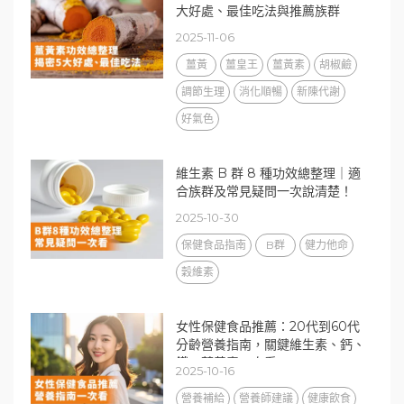
大好處、最佳吃法與推薦族群
2025-11-06
薑黃
薑皇王
薑黃素
胡椒鹼
調節生理
消化順暢
新陳代謝
好氣色
維生素 B 群 8 種功效總整理｜適
合族群及常見疑問一次說清楚！
2025-10-30
保健食品指南
B群
健力他命
穀維素
女性保健食品推薦：20代到60代
分齡營養指南，關鍵維生素、鈣、
鐵、葉黃素一次看
2025-10-16
營養補給
營養師建議
健康飲食