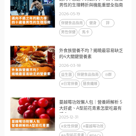
男性的生理轉折與機能重塑全指南
2026-05-19
保健食品指南
健身
鋅
男性保健
馬卡
外食族營養不均？揭曉最容易缺乏
的4大關鍵營養素
2026-03-18
益生菌
保健食品指南
B群
#日常保養
膳食纖維
蔓越莓功效懶人包｜營養師解析 5
大好處、A型前花青素怎麼吃最有
感？
2025-12-31
#女性保健
#蔓越莓功效
#A型前花青素
#PACs