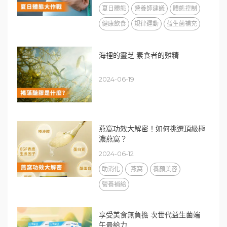
夏日體態
營養師建議
體態控制
健康飲食
規律運動
益生菌補充
海裡的靈芝 素食者的雞精
2024-06-19
燕窩功效大解密！如何挑選頂級極
濃燕窩？
2024-06-12
助消化
燕窩
養顏美容
營養補給
享受美食無負擔 次世代益生菌端
午最給力