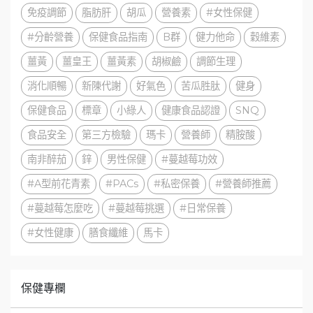
免疫調節
脂肪肝
胡瓜
營養素
#女性保健
#分齡營養
保健食品指南
B群
健力他命
穀維素
薑黃
薑皇王
薑黃素
胡椒鹼
調節生理
消化順暢
新陳代謝
好氣色
苦瓜胜肽
健身
保健食品
標章
小綠人
健康食品認證
SNQ
食品安全
第三方檢驗
瑪卡
營養師
精胺酸
南非醉茄
鋅
男性保健
#蔓越莓功效
#A型前花青素
#PACs
#私密保養
#營養師推薦
#蔓越莓怎麼吃
#蔓越莓挑選
#日常保養
#女性健康
膳食纖維
馬卡
保健專欄