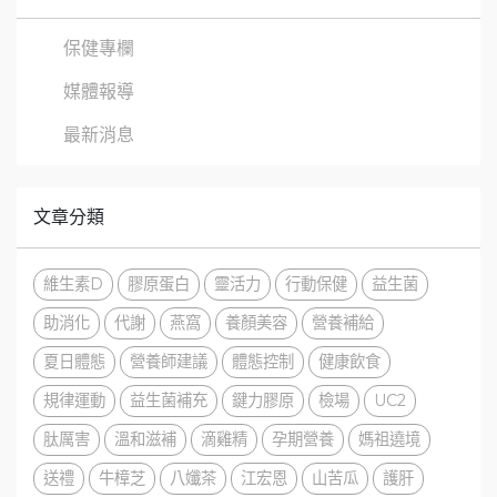
保健專欄
媒體報導
最新消息
文章分類
維生素D
膠原蛋白
靈活力
行動保健
益生菌
助消化
代謝
燕窩
養顏美容
營養補給
夏日體態
營養師建議
體態控制
健康飲食
規律運動
益生菌補充
鍵力膠原
檢場
UC2
肽厲害
溫和滋補
滴雞精
孕期營養
媽祖遶境
送禮
牛樟芝
八孅茶
江宏恩
山苦瓜
護肝