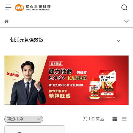
朝活元氣強效錠
共 1 件商品