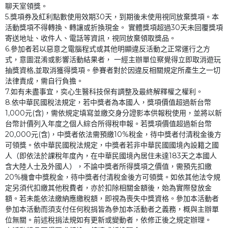
聊天室領獎。   
5.獎項券及紅利點數使用效期30天，到期後未使用視同放棄獎項。本
活動獎項不得轉換、轉讓或折換現金。 實體獎項超過30天未回覆獎項
寄送地址、收件人、電話等資訊，視同放棄領取獎品。   
6.參加者若以惡意之電腦程式或其他明顯違反活動之正常運行之方
式，意圖混淆或影響活動結果者， 一經主辦單位察覺得立即取消遊玩
抽獎資格,並取消獲得獎項。參賽者對於因違反相關規定所產生之一切
法律責成，需自行負擔。  
7.如有未盡事宜，奕心生醫科技保有調整及最終解釋權之權利。
8.依中華民國稅法規定，若中獎者為本國人，獎項價值超過新台幣
1,000元(含)，需依規定填寫並繳交身分證影本供報稅使用，並將以新
台幣計價列入年度之個人綜合所得稅申報。若獎項價值超過新台幣
20,000元(含)，中獎者依法需預繳10%稅金，待中獎者付清稅金後方
可領獎。依中華民國稅法規定，中獎者若非中華民國國境內設籍之國
人（即依法於課稅年度內，在中華民國境內居住未達183天之本國人
含大陸人士及外國人），不論中獎者所得獎項之價值，需預先扣繳
20%機會中獎稅金，待中獎者付清稅金後方可領獎。如依其他法令規
定另須代扣繳其他稅費者，亦於扣除相關金額後，始為實際發放金
額。若未能依法繳納應繳稅額，即視為喪失中獎資格。參加本活動者
參加本活動而須支付任何稅捐皆為參加本活動者之義務，概與主辦單
位無關。前述稅捐法規如有更新或變動者，依修正後之規定辦理。