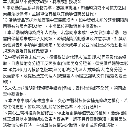
本活動獎品不得要求轉換、轉讓或折換現金。
9.本活動獎品悉以實物為準，恕無法挑選，如遇缺貨或不可抗力之因
素無法提供時，主辦單位有權以其他等值商品替代。
10.活動獎品寄送地址僅限中華民國境內，如中獎者未能於領獎期限前
回覆有效國內寄送地址，主辦單位得取消其中獎資格。
11.本活動網站係為成年人而設，若您同意未成年子女參加本活動，您
需陪伴輔導未成年子女閱讀、瞭解抽獎活動辦法及注意事項、抽獎活
動個資告知事項等相關規定，您及未成年子女並同意接受本活動相關
規定內容及其後修改變更。
12.中獎者若為未成年人，須獲得法定代理人(或監護人)同意及代為領
取，且應檢附身分證正反面影本(無國民身分證者，須提供戶籍謄本影
本(須為3個月內核發之版本)與另附法定代理人(或監護人)之身分證正
反面影本，及提出法定代理人(或監護人)同意之證明文件(需簽名或蓋
印)。
13.未依上述說明辦理領獎手續者(例如：資料錯誤或不全等)，視同放
棄中獎資格。
14.本注意事項若有未盡事宜，奕心生醫科技保留補充修改之權利，若
有任何更動，皆以本活動網站公告為準，不另行通知。
15.奕心生醫科技將保留修正、停止及更換等值獎品的權利，活動相關
修正訊息以本活動網站公告內容為準，恕不另行個別通知，且若因故
活動無法進行時，主辦單位有權決定取消、終止或暫停此活動。